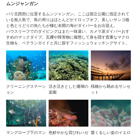
ムンジャンガン
バリ北西部に位置するムンジャンガン。ここは国立公園に指定されて
いる無人島で、島の周りはほとんどがドロップオフ。美しいサンゴ礁
と色とりどりの魚たちが棲む未開の海がダイバーをお出迎え。
ハウスリーフでのダイビングはまた一味違い、カメラ派ダイバーおす
すめのマックダイブ。瓦礫や障害物に擬態して身を隠す貴重なマクロ
生物を、ベテランガイドと共に探すフィッシュウォッチングサイト。
クリーニングステーシ
活き活きとした珊瑚の
桟橋から眺めるサンセ
ョン
楽園
ット
マングローブ下のマン
色鮮やかな背びれハゼ
愛くるしい姿のイエロ