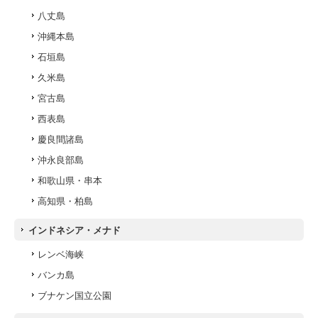
八丈島
沖縄本島
石垣島
久米島
宮古島
西表島
慶良間諸島
沖永良部島
和歌山県・串本
高知県・柏島
インドネシア・メナド
レンベ海峡
バンカ島
ブナケン国立公園