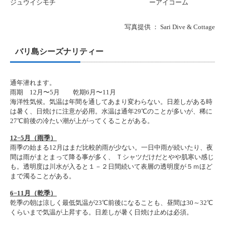
ジュウイシモチ
ーアイコーム
写真提供 ： Sari Dive & Cottage
バリ島シーズナリティー
通年潜れます。
雨期 12月〜5月 乾期6月〜11月
海洋性気候。気温は年間を通してあまり変わらない。日差しがある時
は暑く、日焼けに注意が必用。水温は通年29℃のことが多いが、稀に
27℃前後の冷たい潮が上がってくることがある。
12−5月（雨季）
雨季の始まる12月はまだ比較的雨が少ない。一日中雨が続いたり、夜
間は雨がまとまって降る事が多く、 Ｔシャツだけだとやや肌寒い感じ
も。透明度は川水が入ると１－２日間続いて表層の透明度が５ｍほど
まで濁ることがある。
6−11月（乾季）
乾季の朝は涼しく最低気温が23℃前後になることも、昼間は30～32℃
くらいまで気温が上昇する。日差しが暑く日焼け止めは必須。