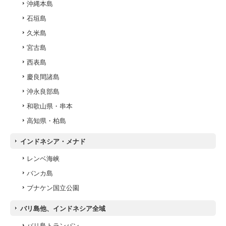
沖縄本島
石垣島
久米島
宮古島
西表島
慶良間諸島
沖永良部島
和歌山県・串本
高知県・柏島
インドネシア・メナド
レンベ海峡
バンカ島
ブナケン国立公園
バリ島他、インドネシア全域
バリ島トランバン