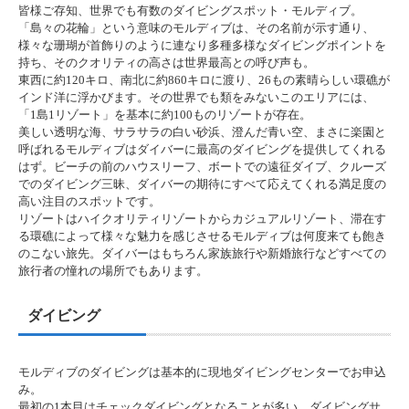
皆様ご存知、世界でも有数のダイビングスポット・モルディブ。
「島々の花輪」という意味のモルディブは、その名前が示す通り、
様々な珊瑚が首飾りのように連なり多種多様なダイビングポイントを
持ち、そのクオリティの高さは世界最高との呼び声も。
東西に約120キロ、南北に約860キロに渡り、26もの素晴らしい環礁が
インド洋に浮かびます。その世界でも類をみないこのエリアには、
「1島1リゾート」を基本に約100ものリゾートが存在。
美しい透明な海、サラサラの白い砂浜、澄んだ青い空、まさに楽園と
呼ばれるモルディブはダイバーに最高のダイビングを提供してくれる
はず。ビーチの前のハウスリーフ、ボートでの遠征ダイブ、クルーズ
でのダイビング三昧、ダイバーの期待にすべて応えてくれる満足度の
高い注目のスポットです。
リゾートはハイクオリティリゾートからカジュアルリゾート、滞在す
る環礁によって様々な魅力を感じさせるモルディブは何度来ても飽き
のこない旅先。ダイバーはもちろん家族旅行や新婚旅行などすべての
旅行者の憧れの場所でもあります。
ダイビング
モルディブのダイビングは基本的に現地ダイビングセンターでお申込
み。
最初の1本目はチェックダイビングとなることが多い。ダイビングサ