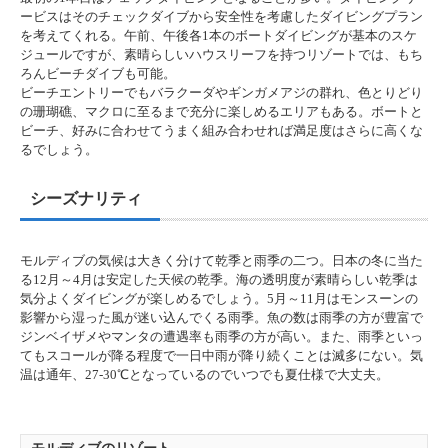
ービスはそのチェックダイブから安全性を考慮したダイビングプラン
を考えてくれる。午前、午後各1本のボートダイビングが基本のスケ
ジュールですが、素晴らしいハウスリーフを持つリゾートでは、もち
ろんビーチダイブも可能。
ビーチエントリーでもバラクーダやギンガメアジの群れ、色とりどり
の珊瑚礁、マクロに至るまで充分に楽しめるエリアもある。ボートと
ビーチ、好みに合わせてうまく組み合わせれば満足度はさらに高くな
るでしょう。
シーズナリティ
モルディブの気候は大きく分けて乾季と雨季の二つ。日本の冬に当た
る12月～4月は安定した天候の乾季。海の透明度が素晴らしい乾季は
気分よくダイビングが楽しめるでしょう。5月～11月はモンスーンの
影響から湿った風が迷い込んでくる雨季。魚の数は雨季の方が豊富で
ジンベイザメやマンタの遭遇率も雨季の方が高い。また、雨季といっ
てもスコールが降る程度で一日中雨が降り続くことは滅多にない。気
温は通年、27-30℃となっているのでいつでも夏仕様で大丈夫。